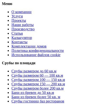
Меню
О компании
Услуги
Проекты
Наши работы
Производство
Статьи
Калькулятор
Контакты
Комплектации домов
Политика конфиденциальности
Использование файлов cookie
Срубы по площади
Срубы размером до 60 кв.м
Срубы размером 60 — 100 кв.м
Срубы размером 100 — 150 кв.м
Срубы размером 150 — 200 кв.м
Срубы размером более 200 кв.м
Бани из бревен до 50 кв.м
Бани из бревен более 50 кв. м
Срубы гостиниц баз ресторанов