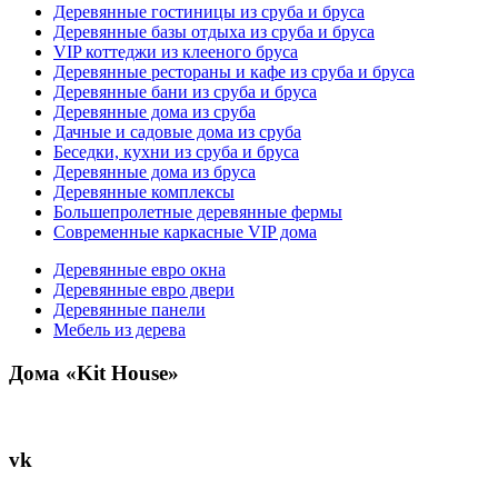
Деревянные гостиницы из сруба и бруса
Деревянные базы отдыха из сруба и бруса
VIP коттеджи из клееного бруса
Деревянные рестораны и кафе из сруба и бруса
Деревянные бани из сруба и бруса
Деревянные дома из сруба
Дачные и садовые дома из сруба
Беседки, кухни из сруба и бруса
Деревянные дома из бруса
Деревянные комплексы
Большепролетные деревянные фермы
Современные каркасные VIP дома
Деревянные евро окна
Деревянные евро двери
Деревянные панели
Мебель из дерева
Дома «Kit House»
vk