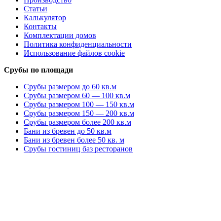
Статьи
Калькулятор
Контакты
Комплектации домов
Политика конфиденциальности
Использование файлов cookie
Срубы по площади
Срубы размером до 60 кв.м
Срубы размером 60 — 100 кв.м
Срубы размером 100 — 150 кв.м
Срубы размером 150 — 200 кв.м
Срубы размером более 200 кв.м
Бани из бревен до 50 кв.м
Бани из бревен более 50 кв. м
Срубы гостиниц баз ресторанов