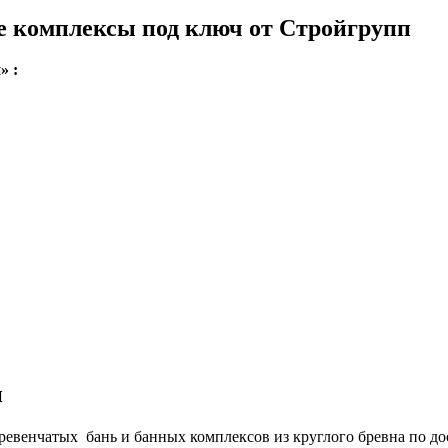
е комплексы под ключ от Стройгрупп
» :
п
ревенчатых бань и банных комплексов из круглого бревна по д