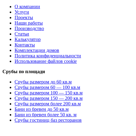
О компании
Услуги
Проекты
Наши работы
Производство
Статьи
Калькулятор
Контакты
Комплектации домов
Политика конфиденциальности
Использование файлов cookie
Срубы по площади
Срубы размером до 60 кв.м
Срубы размером 60 — 100 кв.м
Срубы размером 100 — 150 кв.м
Срубы размером 150 — 200 кв.м
Срубы размером более 200 кв.м
Бани из бревен до 50 кв.м
Бани из бревен более 50 кв. м
Срубы гостиниц баз ресторанов