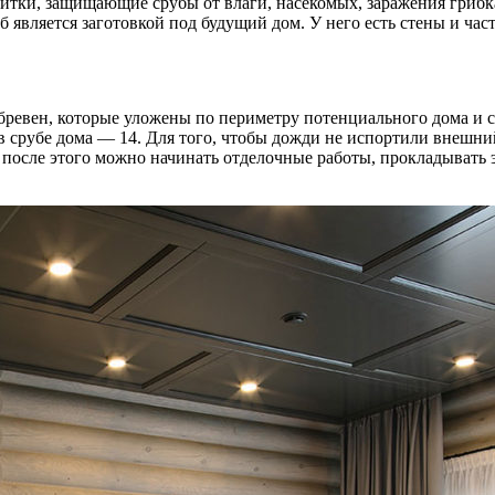
тки, защищающие срубы от влаги, насекомых, заражения грибк
б является заготовкой под будущий дом. У него есть стены и час
 бревен, которые уложены по периметру потенциального дома и
 в срубе дома — 14. Для того, чтобы дожди не испортили внешни
 после этого можно начинать отделочные работы, прокладывать 