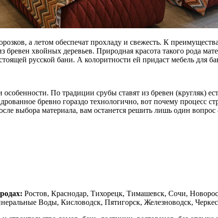
орозков, а летом обеспечат прохладу и свежесть. К преимуществ
 из бревен хвойных деревьев. Природная красота такого рода ма
астоящей русской бани. А колоритности ей придаст мебель для б
 особенности. По традиции срубы ставят из бревен (кругляк) е
ованное бревно гораздо технологично, вот почему процесс стро
сле выбора материала, вам останется решить лишь один вопрос 
ородах:
Ростов, Краснодар, Тихорецк, Тимашевск, Сочи, Новорос
неральные Воды, Кисловодск, Пятигорск, Железноводск, Черкесс