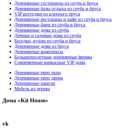
Деревянные гостиницы из сруба и бруса
Деревянные базы отдыха из сруба и бруса
VIP коттеджи из клееного бруса
Деревянные рестораны и кафе из сруба и бруса
Деревянные бани из сруба и бруса
Деревянные дома из сруба
Дачные и садовые дома из сруба
Беседки, кухни из сруба и бруса
Деревянные дома из бруса
Деревянные комплексы
Большепролетные деревянные фермы
Современные каркасные VIP дома
Деревянные евро окна
Деревянные евро двери
Деревянные панели
Мебель из дерева
Дома «Kit House»
vk