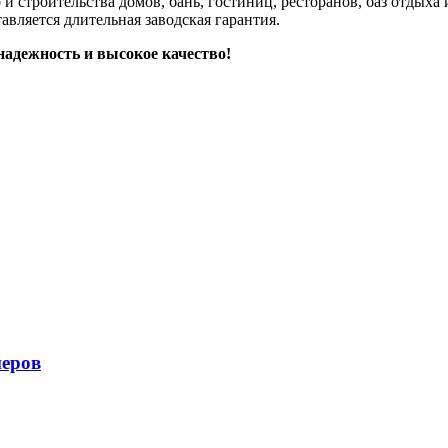
 строительства домов, бань, гостиниц, ресторанов, баз отдыха 
авляется длительная заводская гарантия.
адежность и высокое качество!
меров