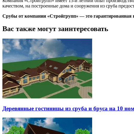
Компания «Стройгрупп» имеет 15-и летний опыт производство и
качеством, на построенные дома и сооружения из сруба предост
Срубы от компании «Стройгрупп» — это гарантированная н
Вас также могут заинтересовать
Деревянные гостиницы из сруба и бруса на 10 но