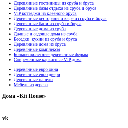
Деревянные гостиницы из сруба и бруса
Деревянные базы отдыха из сруба и бруса
VIP коттеджи из клееного бруса
Деревянные рестораны и кафе из сруба и бруса
Деревянные бани из сруба и бруса
Деревянные дома из сруба
Дачные и садовые дома из сруба
Беседки, кухни из сруба и бруса
Деревянные дома из бруса
Деревянные комплексы
Большепролетные деревянные фермы
Современные каркасные VIP дома
Деревянные евро окна
Деревянные евро двери
Деревянные панели
Мебель из дерева
Дома «Kit House»
vk