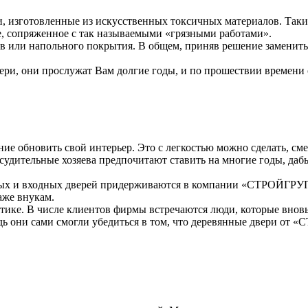
 изготовленные из искусственных токсичных материалов. Такие 
е, сопряженное с так называемыми «грязными работами».
в или напольного покрытия. В общем, приняв решение заменить д
ери, они прослужат Вам долгие годы, и по прошествии времени 
е обновить свой интерьер. Это с легкостью можно сделать, сме
судительные хозяева предпочитают ставить на многие годы, даб
ных и входных дверей придерживаются в компании «СТРОЙГРУП
аже внукам.
тике. В числе клиентов фирмы встречаются люди, которые вновь
дь они сами смогли убедиться в том, что деревянные двери от