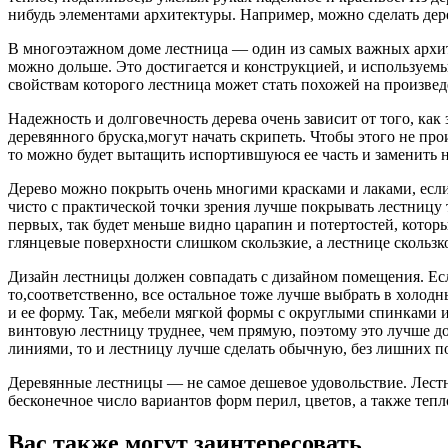
нибудь элементами архитектуры. Например, можно сделать дер
В многоэтажном доме лестница — один из самых важных архите
можно дольше. Это достигается и конструкцией, и используем
свойствам которого лестница может стать похожей на произвед
Надежность и долговечность дерева очень зависит от того, как
деревянного бруска,могут начать скрипеть. Чтобы этого не про
то можно будет вытащить испортившуюся ее часть и заменить 
Дерево можно покрыть очень многими красками и лаками, если
чисто с практической точки зрения лучше покрывать лестницу 
первых, так будет меньше видно царапин и потертостей, котор
глянцевые поверхности слишком скользкие, а лестнице скользк
Дизайн лестницы должен совпадать с дизайном помещения. Если
то,соответственно, все остальное тоже лучше выбрать в холодн
и ее форму. Так, мебели мягкой формы с округлыми спинками 
винтовую лестницу труднее, чем прямую, поэтому это лучше д
линиями, то и лестницу лучше сделать обычную, без лишних п
Деревянные лестницы — не самое дешевое удовольствие. Лестни
бесконечное число вариантов форм перил, цветов, а также тепл
Вас также могут заинтересовать