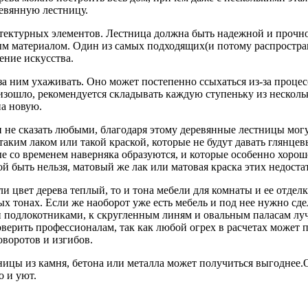
евянную лестницу.
ктурных элементов. Лестница должна быть надежной и прочной,
ым материалом. Один из самых подходящих(и потому распростран
ение искусства.
 за ним ухаживать. Оно может постепенно ссыхаться из-за процес
изошло, рекомендуется складывать каждую ступеньку из нескольк
на новую.
 не сказать любыми, благодаря этому деревянные лестницы могу
таким лаком или такой краской, которые не будут давать глянце
ые со временем наверняка образуются, и которые особенно хорош
ой быть нельзя, матовый же лак или матовая краска этих недост
 цвет дерева теплый, то и тона мебели для комнаты и ее отдел
ых тонах. Если же наоборот уже есть мебель и под нее нужно сд
и подлокотниками, к скругленным линям и овальным паласам луч
оверить профессионалам, так как любой огрех в расчетах может
оворотов и изгибов.
цы из камня, бетона или металла может получиться выгоднее.Од
о и уют.