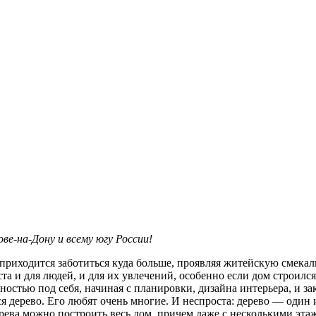
е-на-Дону и всему югу России!
приходится заботиться куда больше, проявляя житейскую смекал
та и для людей, и для их увлечений, особенно если дом строилс
ностью под себя, начиная с планировки, дизайна интерьера, и за
я дерево. Его любят очень многие. И неспроста: дерево — один 
ерева можно построить весь дом, причем даже с несколькими эт