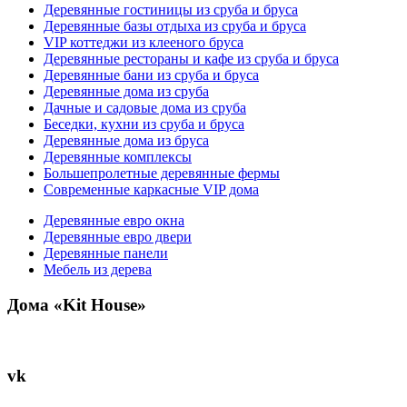
Деревянные гостиницы из сруба и бруса
Деревянные базы отдыха из сруба и бруса
VIP коттеджи из клееного бруса
Деревянные рестораны и кафе из сруба и бруса
Деревянные бани из сруба и бруса
Деревянные дома из сруба
Дачные и садовые дома из сруба
Беседки, кухни из сруба и бруса
Деревянные дома из бруса
Деревянные комплексы
Большепролетные деревянные фермы
Современные каркасные VIP дома
Деревянные евро окна
Деревянные евро двери
Деревянные панели
Мебель из дерева
Дома «Kit House»
vk