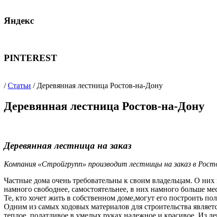
Яндекс
PINTEREST
/
Статьи
/ Деревянная лестница Ростов-на-Дону
Деревянная лестница Ростов-на-Дону
Деревянная лестница на заказ
Компания «Стройгрупп» производит лестницы на заказ в Ростов
Частные дома очень требовательны к своим владельцам. О них 
намного свободнее, самостоятельнее, в них намного больше мес
Те, кто хочет жить в собственном доме,могут его построить пол
Одним из самых ходовых материалов для строительства являетс
теплое, податливое,в умелых руках надежное и красивое. Из д