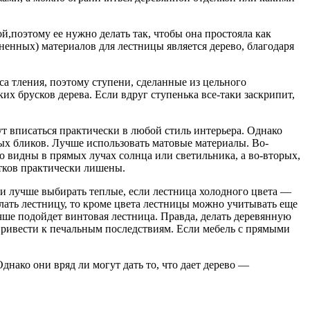
поэтому ее нужно делать так, чтобы она простояла как
енных) материалов для лестницы является дерево, благодаря
са тления, поэтому ступени, сделанные из цельного
их брусков дерева. Если вдруг ступенька все-таки заскрипит,
т вписаться практически в любой стиль интерьера. Однако
вых бликов. Лучше использовать матовые материалы. Во-
о видны в прямых лучах солнца или светильника, а во-вторых,
атков практически лишены.
ки лучше выбирать теплые, если лестница холодного цвета —
елать лестницу, то кроме цвета лестницы можно учитывать еще
ше подойдет винтовая лестница. Правда, делать деревянную
 привести к печальным последствиям. Если мебель с прямыми
нако они вряд ли могут дать то, что дает дерево —