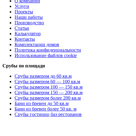
О компании
Услуги
Проекты
Наши работы
Производство
Статьи
Калькулятор
Контакты
Комплектации домов
Политика конфиденциальности
Использование файлов cookie
Срубы по площади
Срубы размером до 60 кв.м
Срубы размером 60 — 100 кв.м
Срубы размером 100 — 150 кв.м
Срубы размером 150 — 200 кв.м
Срубы размером более 200 кв.м
Бани из бревен до 50 кв.м
Бани из бревен более 50 кв. м
Срубы гостиниц баз ресторанов